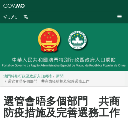
澳
門
特
33°C
別
行
政
區
政
府
入
口
網
站
澳門特別行政區政府入口網站
新聞
選管會晤多個部門 共商防疫措施及完善選務工作
選管會晤多個部門 共商
防疫措施及完善選務工作