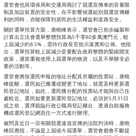
選管會也與環保局和交通局商討了競選宣傳車的音量限
制及加設裝置的安全性，在不影響候選組別競選宣傳權
利的同時，亦能保障到居民的生活權益和道路安全。
關於選舉預算方面，唐曉峰表示，選管會已初步編製和
計算出立法會選舉整體預算為5千零80多萬澳門元，較
上屆減少約8.5%，需待行政長官批示落實和公佈。他指
出，選舉預算較上屆減少是要配合政府整體的緊縮開支
政策，適當重複使用上屆選舉的物資，以及不舉辦非必
要的活動等。
選管會將按選民申報的地址分配其所屬的投票站，唐曉
峰提醒，選民如已搬遷或變更了地址，就需及時更新選
民登記地址，如此，選民獲分配的投票站才能與自己住
處較近。選民如要更新選民登記地址，必須於5月31日
或之前，選擇親臨行政公職局登記櫃台、透過自助服務
機或選民登記網頁任一方式進行辦理。
被問及近日一宗有關競選違規宣傳的法院判決時，唐曉
峰回應指，不論是上屆或今屆選舉，選管會都會不斷提