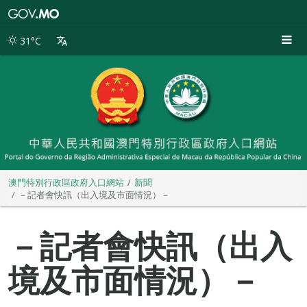
澳
門
特
31°C
別
行
政
區
政
府
入
口
網
站
澳門特別行政區政府入口網站
新聞
－記者會快訊（出入境及市面情況）－
－記者會快訊（出入
境及市面情況）－