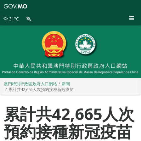
澳
門
特
31°C
別
行
政
區
政
府
入
口
網
站
澳門特別行政區政府入口網站
新聞
累計共42,665人次預約接種新冠疫苗
累計共42,665人次
預約接種新冠疫苗