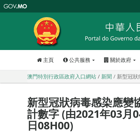
澳
門
特
別
行
政
區
政
府
入
口
網
站
主頁
公共服務
關於政府
澳門特別行政區政府入口網站
新聞
新型冠狀病
新型冠狀病毒感染應變
計數字 (由2021年03月0
日08H00)