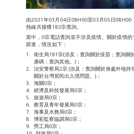
由2021年03月04日08H00至03月05日0
熱線共接獲183宗查詢。
當中，0宗電話查詢並不涉及疫情。關於疫情的
跟進，情況如下：
衛生局181宗(涉及：查詢關於疫苗；查詢
康碼；查詢其他。)；
治安警察局2宗 (涉及：查詢關於身處外地
關於台灣居民出入境問題。)；
海關0宗；
經濟及科技發展局0宗；
旅遊局0宗；
教育及青年發展局0宗；
海事及水務局0宗；
博彩監察協調局0宗；
勞工局0宗；
財政局0宗；