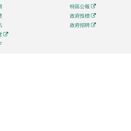
期
特區公報
體
政府投標
訊
政府招聘
覽
字
及貿易
相關連結
資
手機應用程式目錄
貿會展
社交媒體目錄
商機和服務
專題網站目錄
訊
RSS訂閱目錄
權
表格下載