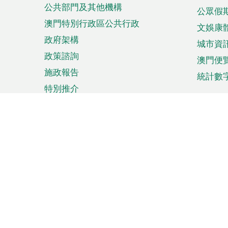
公共部門及其他機構
公眾假
澳門特別行政區公共行政
文娛康
政府架構
城市資
政策諮詢
澳門便
施政報告
統計數
特別推介
來澳旅遊
商務
計劃行程
貿易投
觀光
澳門經
娛樂消閒
中小企
購物
市場資
節日盛事
知識產