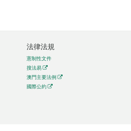
法律法規
憲制性文件
搜法易
澳門主要法例
國際公約