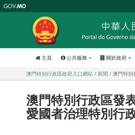
澳
門
特
別
行
政
區
政
府
入
口
網
站
主頁
公共服務
關於政府
澳門特別行政區政府入口網站
新聞
澳門特別
澳門特別行政區發表
愛國者治理特別行