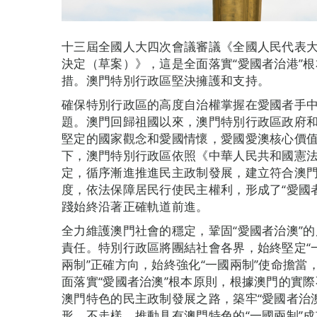
十三屆全國人大四次會議審議《全國人民代表
決定（草案）》，這是全面落實“愛國者治港”
措。澳門特別行政區堅決擁護和支持。
確保特別行政區的高度自治權掌握在愛國者手中
題。澳門回歸祖國以來，澳門特別行政區政府
堅定的國家觀念和愛國情懷，愛國愛澳核心價值
下，澳門特別行政區依照《中華人民共和國憲
定，循序漸進推進民主政制發展，建立符合澳
度，依法保障居民行使民主權利，形成了“愛國者
踐始終沿著正確軌道前進。
全力維護澳門社會的穩定，鞏固“愛國者治澳”
責任。特別行政區將團結社會各界，始終堅定“
兩制”正確方向，始終強化“一國兩制”使命擔當
面落實“愛國者治澳”根本原則，根據澳門的實
澳門特色的民主政制發展之路，築牢“愛國者治澳
形、不走樣，推動具有澳門特色的“一國兩制”