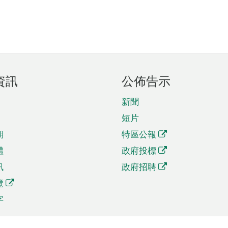
資訊
公佈告示
新聞
短片
期
特區公報
體
政府投標
訊
政府招聘
覽
字