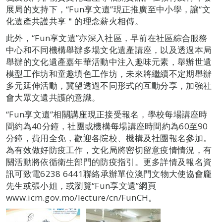
展局的支持下，“Fun享文遺”現正推廣至中小學，讓“文
化遺產共護共享＂的理念薪火相傳。
此外，“Fun享文遺”亦深入社區，早前在社區綜合服務
中心和不同機構舉辦多場文化遺產講座，以及透過本局
舉辦的文化遺產嘉年華活動中注入趣味元素，舉辦世遺
模型工作坊和童趣填色工作坊，未來將繼續不定期舉辦
多元延伸活動，冀望透過不同形式的互動分享，加強社
會大眾文遺共護的意識。
“Fun享文遺”相關講座現正接受報名，學校每場講座時
間約為40分鐘，社團或機構每場講座時間約為60至90
分鐘，費用全免，歡迎各院校、機構及社團報名參加。
為有效做好防疫工作，文化局將密切留意疫情情況，有
關活動將依循衛生部門的防疫指引。更多詳情及報名資
訊可致電6238 6441聯絡承辦單位澳門文物大使協會龐
先生或張小姐，或瀏覽“Fun享文遺”網頁
www.icm.gov.mo/lecture/cn/FunCH。