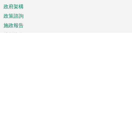
政府架構
政策諮詢
施政報告
特別推介
澳門資訊
天氣
交通
公眾假期
文娛康體
城市資訊
澳門便覽
統計數字