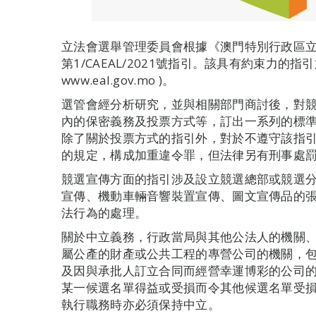
立法會選舉管理委員會根據《澳門特別行政區
第1/CAEAL/2021號指引。該具有約束力的
www.eal.gov.mo )。
選管會經分析研究，並與相關部門商討後，對
內的保密義務及投票方式等，訂出一系列的標
除了關於投票方式的指引外，對於不遵守該指引
的規定，構成加重違令罪，但法律另有刑事處
競選宣傳方面的指引涉及設立競選總部或競選
宣傳、機動車輛音響裝置宣傳、圖文宣傳品的
法行為的處理。
關於中立義務，行政當局與其他公法人的機關
屬公產的財產或公共工程的專營公司的機關，
及因與承批人訂立合同而經營幸運博彩的公司
某一候選名單得益或受損而令其他候選名單受
執行職務時亦必須保持中立。