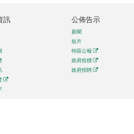
資訊
公佈告示
新聞
短片
期
特區公報
體
政府投標
訊
政府招聘
覽
字
及貿易
相關連結
資
手機應用程式目錄
貿會展
社交媒體目錄