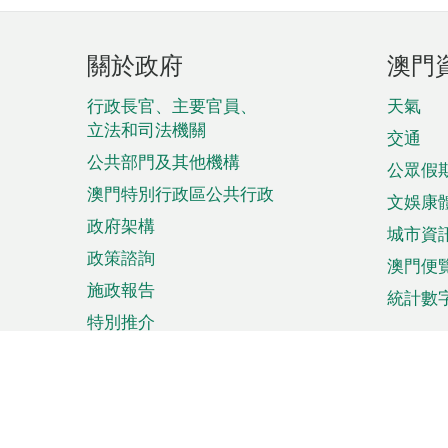
頁
關於政府
澳門
腳
菜
行政長官、主要官員、
天氣
立法和司法機關
單
交通
公共部門及其他機構
公眾假
澳門特別行政區公共行政
文娛康
政府架構
城市資
政策諮詢
澳門便
施政報告
統計數
特別推介
來澳旅遊
商務
計劃行程
貿易投
觀光
澳門經