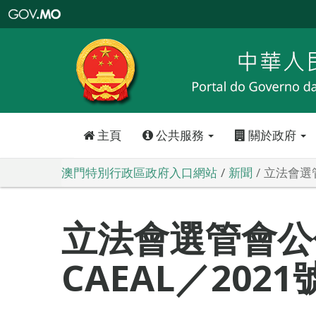
澳
門
特
別
行
政
區
政
府
入
口
網
站
主頁
公共服務
關於政府
澳門特別行政區政府入口網站
新聞
立法會選管
立法會選管會公
CAEAL／202