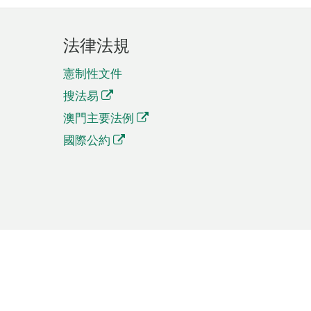
法律法規
憲制性文件
搜法易
澳門主要法例
國際公約