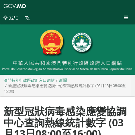
澳
門
特
32°C
別
行
政
區
政
府
入
口
網
站
澳門特別行政區政府入口網站
新聞
新型冠狀病毒感染應變協調中心查詢熱線統計數字 (03月13日08:00至
16:00)
新型冠狀病毒感染應變協調
中心查詢熱線統計數字 (03
月13日08:00至16:00)