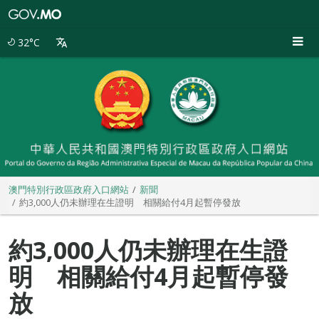
澳
門
特
32°C
別
行
政
區
政
府
入
口
網
站
澳門特別行政區政府入口網站
新聞
約3,000人仍未辦理在生證明 相關給付4月起暫停發放
約3,000人仍未辦理在生證
明 相關給付4月起暫停發
放