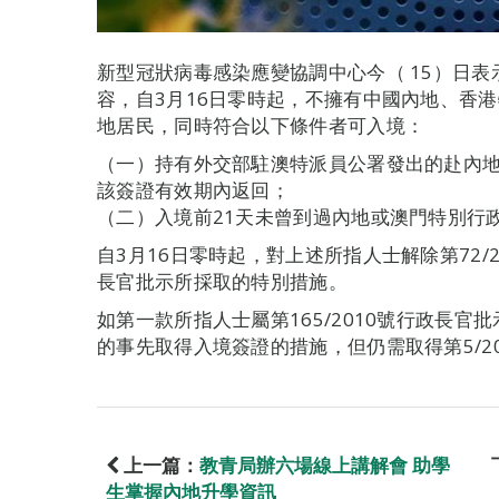
新型冠狀病毒感染應變協調中心今（ 15）日表示
容，自3月16日零時起，不擁有中國內地、香
地居民，同時符合以下條件者可入境：
（一）持有外交部駐澳特派員公署發出的赴內
該簽證有效期內返回；
（二）入境前21天未曾到過內地或澳門特別行
自3月16日零時起，對上述所指人士解除第72/2
長官批示所採取的特別措施。
如第一款所指人士屬第165/2010號行政長
的事先取得入境簽證的措施，但仍需取得第5/2
上一篇：
教青局辦六場線上講解會 助學
生掌握內地升學資訊