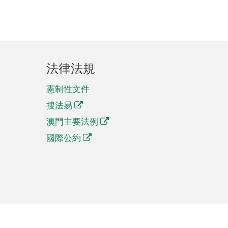
法律法規
憲制性文件
搜法易
澳門主要法例
國際公約