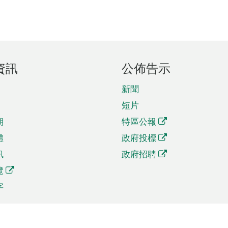
資訊
公佈告示
新聞
短片
期
特區公報
體
政府投標
訊
政府招聘
覽
字
及貿易
相關連結