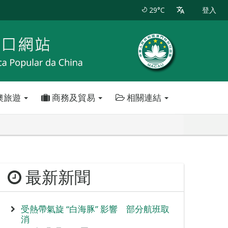
29°C
登入
澳旅遊
商務及貿易
相關連結
最新新聞
受熱帶氣旋 “白海豚” 影響 部分航班取
消