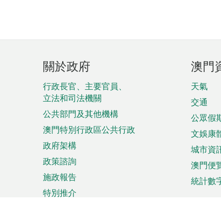
頁
關於政府
澳門
腳
菜
行政長官、主要官員、
天氣
立法和司法機關
單
交通
公共部門及其他機構
公眾假
澳門特別行政區公共行政
文娛康
政府架構
城市資
政策諮詢
澳門便
施政報告
統計數
特別推介
來澳旅遊
商務