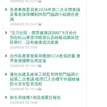
2026年8月7日 22:27
長者事務委員會2026年第二次全體會議
及養老保障機制跨部門協調小組聯合會
議
2026年8月7日 20:41
“活力社區 – 體育健康諮詢站” 8月份分
別在松山東望洋眺望台及綠楊花園休憩
區舉行，設有健康資訊推廣
2026年8月7日 20:00
合作區產業發展局獲授ICCA會員證書 澳
琴會展國際化再提速
2026年8月7日 19:21
優化在建及維保工程監管跨部門協調小
組第二次會議 梳理已入住樓宇外牆維修
防火安全監管流程
2026年8月7日 19:12
衛生局接獲1例流感重症報告
2026年8月7日 19:08