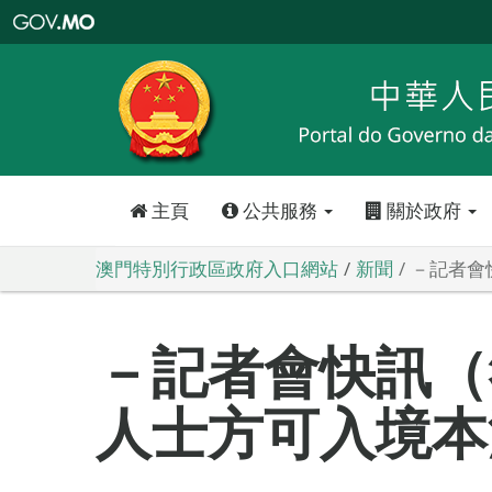
澳
門
特
別
行
政
區
政
府
入
口
網
站
主頁
公共服務
關於政府
澳門特別行政區政府入口網站
新聞
－記者會
－記者會快訊（
人士方可入境本