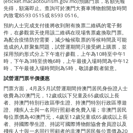
(eticket.macaotourism.gov.mo)預購門票，名額先報
先得，額滿即止。查詢可於澳門大賽車博物館開放時間
內致電8593 0515或 8593 0516。
預約人士完成支付後將收到附有換票二維碼的電子郵
件，在參觀當天使用該二維碼在現場售票處換取門票。
為配合疫情防控需要，減少輪候取票的等候時間及可能
造成的人群聚集問題，試營運期間只接受網上購票，並
採用預約形式分上下午進行參觀，上午為10時至中午1
時，下午為3時至傍晚6時，上午最後入場時間為中午12
時，下午最後入場時間則為5時，敬請參觀者留意。
試營運門票半價優惠
門票方面，4月及5月試營運期間持澳門居民身份證人士
收費為20澳門元，12歲或以下兒童及65歲或以上長
者、持澳門特別行政區學生證、持澳門特別行政區導遊
證、殘疾人士與一名同行照顧者免費入場；非澳門居民
每位票價為40澳門元，4歲至12歲兒童或65歲或以上長
者、持國際學生證、持認可國際博物館協會會員證以及
殘疾人士與一名同行照顧者的非澳門居民每位票價為20