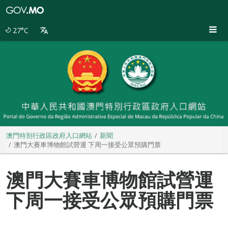
澳
門
特
27°C
別
行
政
區
政
府
入
口
網
站
澳門特別行政區政府入口網站
新聞
澳門大賽車博物館試營運 下周一接受公眾預購門票
澳門大賽車博物館試營運
下周一接受公眾預購門票