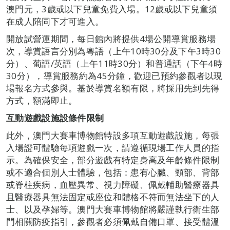
澳門元，3歲或以下兒童免費入場。12歲或以下兒童須
在成人陪同下才可進入。
開放試營運期間，每日館內將提供4場公開導賞服務場
次，導賞語言分別為粵語（上午10時30分及下午3時30
分）、葡語/英語（上午11時30分）和普通話（下午4時
30分），導賞服務約為45分鐘，歡迎已預約參觀者以現
場報名方式參與。基於導賞名額有限，將採用先到先得
方式，額滿即止。
互動遊戲設施設條件限制
此外，澳門大賽車博物館特設多項互動遊戲設施，每張
入場證可體驗每項遊戲一次，請遵循現場工作人員的指
示。為確保安全，部分遊戲有特定身高及年齡條件限制
或不適合個別人士體驗，包括：患有心臟、頸部、背部
或脊柱疾病，血壓異常、視力障礙、佩戴輔助醫療器具
且醫療器具無法固定或座位和體格不符而無法坐下的人
士、以及孕婦等。澳門大賽車博物館將嚴謹執行衛生部
門相關防疫指引，參觀者必須佩戴自備口罩、接受體溫