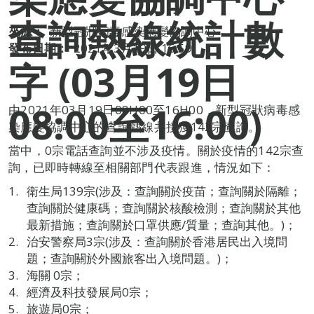
查詢熱線統計數
來源：
新型冠狀病毒感染應變協調中心
發布日期：
2021年3月19日 16:59
字 (03月19日
08:00至16:00)
由2021年03月19日08H00至16H00，新型冠狀病毒感
染應變協調中心的查詢熱線共接獲142宗查詢。
當中，0宗電話查詢並不涉及疫情。關於疫情的142宗查
詢，已即時轉線至相關部門代表跟進，情況如下：
衛生局139宗(涉及：查詢關於疫苗；查詢關於隔離；
查詢關於健康碼；查詢關於核酸檢測；查詢關於其他
最新措施；查詢關於口罩供應/質量；查詢其他。)；
治安警察局3宗(涉及：查詢關於香港居民出入境問
題；查詢關於外國旅客出入境問題。)；
海關 0宗；
經濟及科技發展局0宗；
旅遊局0宗；