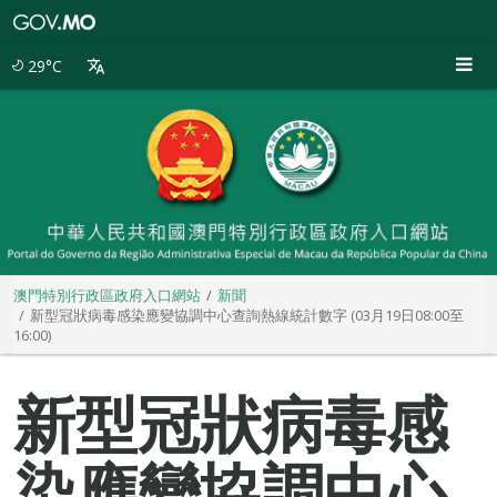
澳
門
特
29°C
別
行
政
區
政
府
入
口
網
站
澳門特別行政區政府入口網站
新聞
新型冠狀病毒感染應變協調中心查詢熱線統計數字 (03月19日08:00至
16:00)
新型冠狀病毒感
染應變協調中心