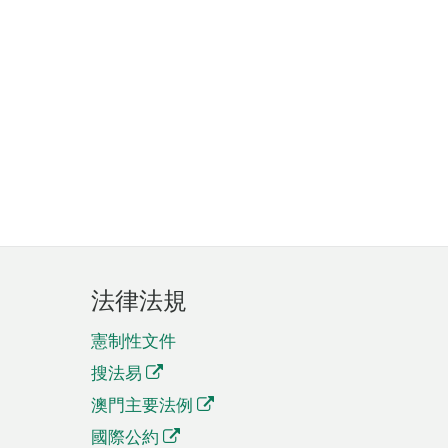
法律法規
憲制性文件
搜法易
澳門主要法例
國際公約