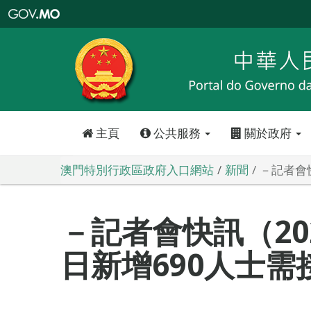
澳
門
特
別
行
政
區
政
府
入
口
網
站
主頁
公共服務
關於政府
澳門特別行政區政府入口網站
新聞
－記者會快
－記者會快訊（202
日新增690人士