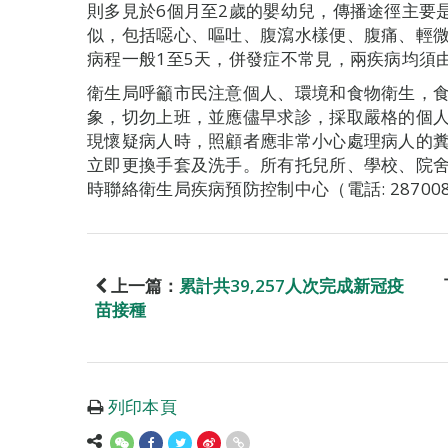
則多見於6個月至2歲的嬰幼兒，傳播途徑主要
似，包括噁心、嘔吐、腹瀉水樣便、腹痛、輕
病程一般1至5天，併發症不常見，兩疾病均須
衛生局呼籲市民注意個人、環境和食物衛生，
象，切勿上班，並應儘早求診，採取嚴格的個
現懷疑病人時，照顧者應非常小心處理病人的
立即更換手套及洗手。所有托兒所、學校、院
時聯絡衛生局疾病預防控制中心（電話: 2870
上一篇：
累計共39,257人次完成新冠疫
苗接種
列印本頁