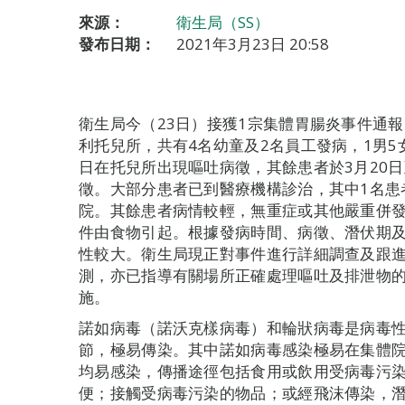
來源：
衛生局（SS）
發布日期：
2021年3月23日 20:58
衛生局今（23日）接獲1宗集體胃腸炎事件通
利托兒所，共有4名幼童及2名員工發病，1男5女
日在托兒所出現嘔吐病徵，其餘患者於3月20
徵。大部分患者已到醫療機構診治，其中1名患
院。其餘患者病情較輕，無重症或其他嚴重併
件由食物引起。根據發病時間、病徵、潛伏期
性較大。衛生局現正對事件進行詳細調查及跟
測，亦已指導有關場所正確處理嘔吐及排泄物
施。
諾如病毒（諾沃克樣病毒）和輪狀病毒是病毒
節，極易傳染。其中諾如病毒感染極易在集體
均易感染，傳播途徑包括食用或飲用受病毒污
便；接觸受病毒污染的物品；或經飛沫傳染，潛