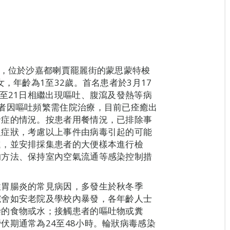
報，位於沙嘉都喇賈罷麗街的蒙思蒙特梭
，年齡為1至32歲。首名患者於3月17
日至21日相繼出現嘔吐、腹瀉及發熱等病
者因嘔吐頻繁需住院治療，目前已痊癒出
發症的情況。按患者用餐情況，已排除事
及症狀，考慮以上事件由病毒引起的可能
進，並安排採集患者的大便樣本進行檢
的方法、保持室內空氣流通等感染控制措
性胃腸炎的常見病因，多發生於秋冬季
院舍如安老院及學校內暴發，各年齡人士
染的食物或水；接觸患者的嘔吐物或糞
伏期通常為24至48小時。輪狀病毒感染