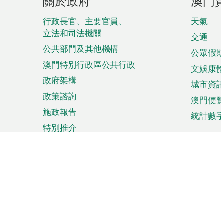
關於政府
澳門
腳
菜
行政長官、主要官員、
天氣
立法和司法機關
單
交通
公共部門及其他機構
公眾假
澳門特別行政區公共行政
文娛康
政府架構
城市資
政策諮詢
澳門便
施政報告
統計數
特別推介
來澳旅遊
商務
計劃行程
貿易投
觀光
澳門經
娛樂消閒
中小企