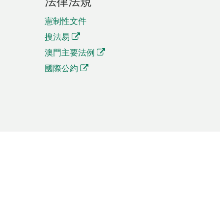
法律法規
憲制性文件
搜法易
澳門主要法例
國際公約