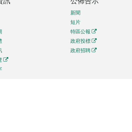
資訊
公佈告示
新聞
短片
期
特區公報
體
政府投標
訊
政府招聘
覽
字
及貿易
相關連結
資
手機應用程式目錄
貿會展
社交媒體目錄
商機和服務
專題網站目錄