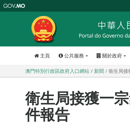
澳
門
特
別
行
政
區
政
府
入
口
網
站
主頁
公共服務
關於政府
澳門特別行政區政府入口網站
新聞
衛生局接
衛生局接獲一宗
件報告