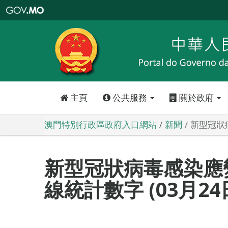
澳
門
特
別
行
政
區
政
府
入
口
網
站
主頁
公共服務
關於政府
澳門特別行政區政府入口網站
新聞
新型冠狀病
新型冠狀病毒感染應
線統計數字 (03月24日0