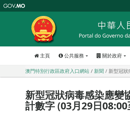
澳
門
特
別
行
政
區
政
府
入
口
網
站
主頁
公共服務
關於政府
澳門特別行政區政府入口網站
新聞
新型冠狀病
新型冠狀病毒感染應變
計數字 (03月29日08:00