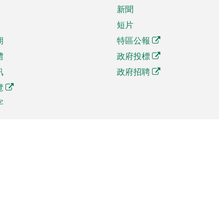
新聞
短片
期
特區公報
體
政府投標
訊
政府招聘
覽
字
及貿易
相關連結
資
手機應用程式目錄
貿會展
社交媒體目錄
商機和服務
專題網站目錄
訊
RSS訂閱目錄