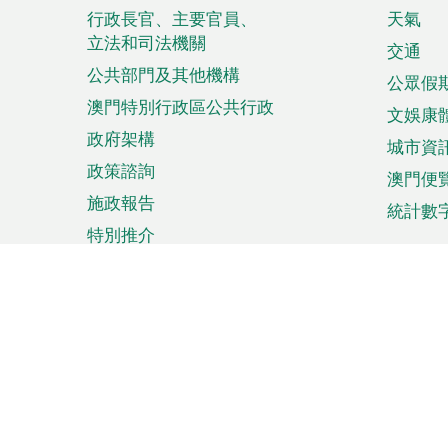
菜
行政長官、主要官員、
天氣
立法和司法機關
單
交通
公共部門及其他機構
公眾假
澳門特別行政區公共行政
文娛康
政府架構
城市資
政策諮詢
澳門便
施政報告
統計數
特別推介
來澳旅遊
商務
計劃行程
貿易投
觀光
澳門經
娛樂消閒
中小企
購物
市場資