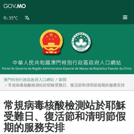
澳
門
特
35°C
別
行
政
區
政
府
入
口
網
站
澳門特別行政區政府入口網站
新聞
常規病毒核酸檢測站於耶穌受難日、復活節和清明節假期的服務安排
常規病毒核酸檢測站於耶穌
受難日、復活節和清明節假
期的服務安排