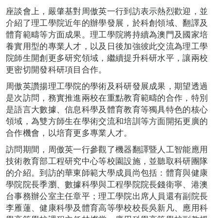
座談會上，嚴肇基對周傲英一行到訪表示熱烈歡迎，並
介紹了理工學院近年的辦學發展，於科創領域、翻譯及
體育範疇等方面成果。理工學院將持續為澳門及國家培
養實用型的專業人才，以及日後加強彼此交流為理工學
院師生開創更多研究領域，繼續提升科研水平，讓兩校
更密切開發科研項目合作。
周傲英讚揚理工學院的學術及科研發展成果，期望透過
是次訪問，務實推進兩校在重點教育範疇的合作，特別
是語言大數據、信息科學及體育教育等獨具特色的核心
領域，為雙方師生在學術交流和培訓等方面開拓更廣的
合作機會，以培育更多專業人才。
訪問期間，周傲英一行參觀了機器翻譯暨人工智能應用
技術教育部工程研究中心等校園設施，並聽取科研團隊
的介紹。到訪的華東師範大學成員尚包括：體育與健康
學院院長季瀏、數據科學與工程學院院長錢衛寧、港澳
台事務辦公室主任章平；理工學院出席人員還有副院長
李雁蓮、健康科學及體育高等學校校長吳新凡、應用科