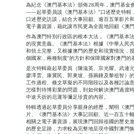
為紀念《澳門基本法》頒佈28周年，澳門基金會
——起草委員談《澳門基本法》”口述歷史特輯
口述歷史訪談，結合大事回顧、逾百五筆影片和
電子書資源，藉此讓市民更為全面地回顧《澳
作為澳門特別行政區的根本大法，《澳門基本
的現實意義。《澳門基本法》根據《中華人民
和領土完整，又根據澳門的歷史和現實情況，授
個國家，兩種制度”的方針和保障國家對澳門的
是次特輯藉起草委員（陳滋英、宗光耀、武連
廖澤雲、康冀民、郭東坡、孫琬鍾及黎祖智）
工作過程、條文草擬的不同階段以及各種討論
怎樣對待博彩業的問題，到如何解決澳門過渡時
中途夭折的厄運等彌足珍貴的內容。
特輯透過起草委員分享親身的經歷，闡明《澳
片、《澳門基本法》大事記回顧、近一百五十幅
相關之電子書資源，展現澳門回歸祖國的歷史
的歷史足跡，力求較為完整地呈現中國對澳門