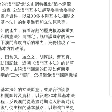
的“澳門記憶”文史網特推出“追本溯源
，透過12位澳門基本法起草委員會委員的
圖片資料，以及30多本與基本法相關之
門基本法》的制定過程和立法原意等。
法》的產生，有着深刻的歷史根源和重要
共和國憲法》而制定，既維護國家的統一
予澳門高度自治的權力，充份體現了“一
基本方針政策。
元、田曾佩、羅立文、胡厚誠、曹其真、
的訪談記錄，追溯《澳門基本法》的起草
意見等，由談澳門回歸的日期如何商定，
期的“三大問題”，怎樣避免澳門國際機場
門基本法》的立法原意，並結合訪談影
相關圖片及資料，以及逾30本與基本法
進程，反映澳門從過渡時期進入嶄新時代
恢復行使主權的基本脈絡，以期讓市民更