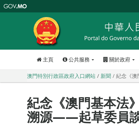
澳
門
特
別
行
政
區
政
府
入
口
網
站
主頁
公共服務
關於政府
澳門特別行政區政府入口網站
新聞
紀念《澳
紀念《澳門基本法》
溯源——起草委員