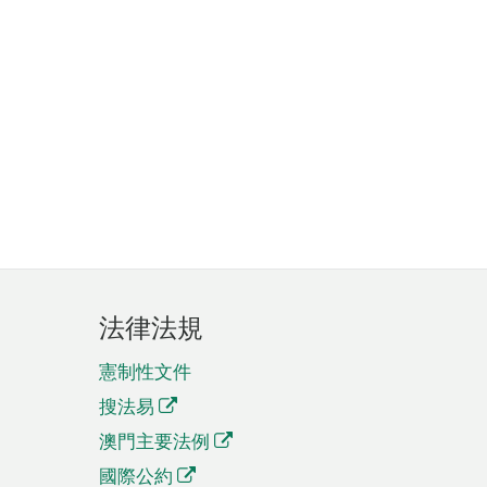
法律法規
憲制性文件
搜法易
澳門主要法例
國際公約