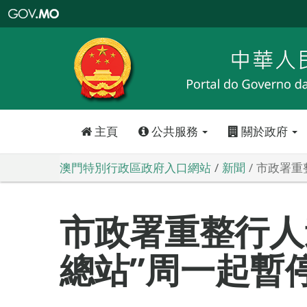
澳
門
特
別
行
政
區
政
府
入
口
網
站
主頁
公共服務
關於政府
澳門特別行政區政府入口網站
新聞
市政署重
市政署重整行人
總站”周一起暫