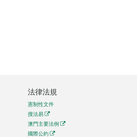
法律法規
憲制性文件
搜法易
澳門主要法例
國際公約