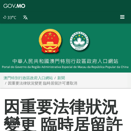
澳
門
特
33°C
別
行
政
區
政
府
入
口
網
站
澳門特別行政區政府入口網站
新聞
因重要法律狀況變更 臨時居留許可遭取消
因重要法律狀況
變更 臨時居留許