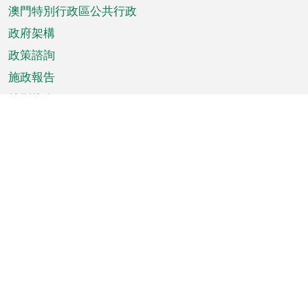
澳門特別行政區公共行政
政府架構
政策諮詢
施政報告
特別推介
澳門資訊
天氣
交通
公眾假期
文娛康體
城市資訊
澳門便覽
統計數字