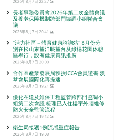
2026年8月7日 22:27
長者事務委員會2026年第二次全體會議
及養老保障機制跨部門協調小組聯合會
議
2026年8月7日 20:41
“活力社區 – 體育健康諮詢站” 8月份分
別在松山東望洋眺望台及綠楊花園休憩
區舉行，設有健康資訊推廣
2026年8月7日 20:00
合作區產業發展局獲授ICCA會員證書 澳
琴會展國際化再提速
2026年8月7日 19:21
優化在建及維保工程監管跨部門協調小
組第二次會議 梳理已入住樓宇外牆維修
防火安全監管流程
2026年8月7日 19:12
衛生局接獲1例流感重症報告
2026年8月7日 19:08