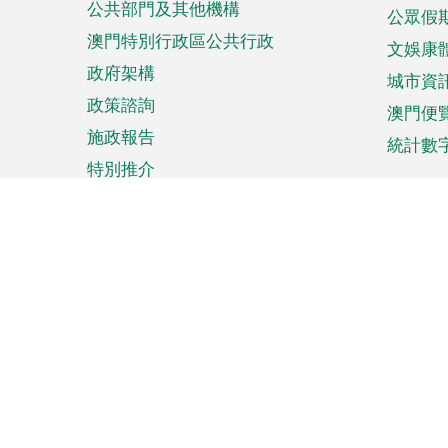
公共部門及其他機構
公眾假
澳門特別行政區公共行政
文娛康
政府架構
城市資
政策諮詢
澳門便
施政報告
統計數
特別推介
來澳旅遊
商務
計劃行程
貿易投
觀光
澳門經
娛樂消閒
中小企
購物
市場資
節日盛事
知識產