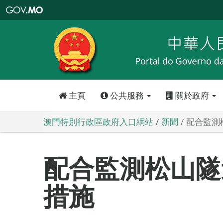
澳
門
特
別
行
政
區
政
府
入
口
網
站
主頁
公共服務
關於政府
澳門特別行政區政府入口網站
新聞
配合監測
配合監測松山隧
措施