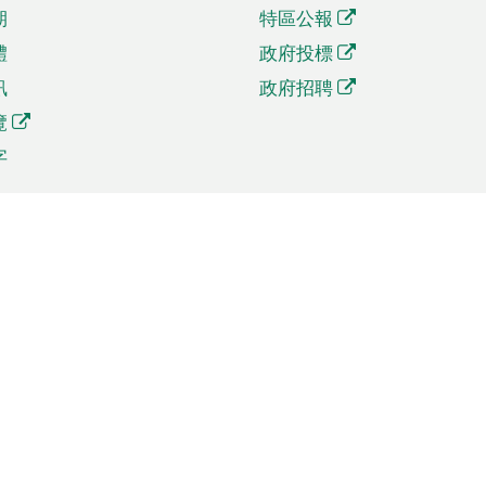
期
特區公報
體
政府投標
訊
政府招聘
覽
字
及貿易
相關連結
資
手機應用程式目錄
貿會展
社交媒體目錄
商機和服務
專題網站目錄
訊
RSS訂閱目錄
權
表格下載