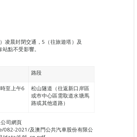
三）凌晨封閉交通，5（往旅遊塔）及
靠站點不受影響。
路段
1時至上午6
松山隧道（往返新口岸區
或巿中心區需取道水塘馬
路或其他道路）
限公司網頁
-change/082-2021/及澳門公共汽車股份有限公
/data/646_cn.pdf。