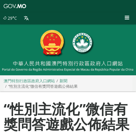
澳
門
特
29°C
別
行
政
區
政
府
入
口
網
站
澳門特別行政區政府入口網站
新聞
“性別主流化”微信有獎問答遊戲公佈結果
“性別主流化”微信有
獎問答遊戲公佈結果