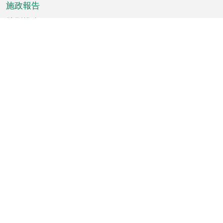
施政報告
特別推介
澳門資訊
天氣
交通
公眾假期
文娛康體
城市資訊
澳門便覽
統計數字
公佈告示
新聞