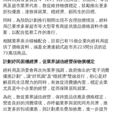
商及超市業界代表，敦促維持物價穩定，鼓勵推出更多
折扣優惠，達致保就業、穩經濟、顧民生的目標。
同時，為預防計劃推行期間出現不合理抬價情況，經科
局已要求多家超市等大型零售商提供貨品價格資料作備
案，以配合監察工作的進行。
相關業界表示積極配合，目前已有15個企業向經科局提
供了價格資料，涵蓋全澳連鎖式超市共223間分店的近
73萬項商品。
計劃紓民困穩經濟，促業界誠信經營保物價穩定
經科局及消委會再次向業界強調，政府推出的“電子消費
優惠計劃”，讓“紓民困”及“穩經濟”雙線並行，初心是紓
解居民生活壓力的同時，有效促消費擴內需，穩定企業
尤其是中小企業的經營，從而保障居民就業。
為此，敦促業界誠信經營，保持貨品供應及價格穩定，
營造良好的消費環境，亦呼籲業界與居民同舟共濟，推
出更多折扣或優惠，與計劃產生疊加效應，進一步提升