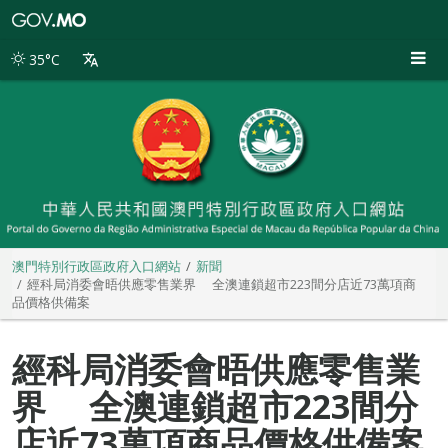
澳
門
特
35°C
別
行
政
區
政
府
入
口
網
站
澳門特別行政區政府入口網站
新聞
經科局消委會晤供應零售業界 全澳連鎖超市223間分店近73萬項商
品價格供備案
經科局消委會晤供應零售業
界 全澳連鎖超市223間分
店近73萬項商品價格供備案