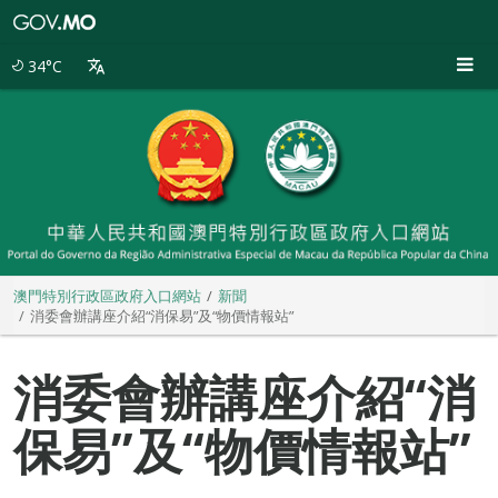
澳
門
特
34°C
別
行
政
區
政
府
入
口
網
站
澳門特別行政區政府入口網站
新聞
消委會辦講座介紹“消保易”及“物價情報站”
消委會辦講座介紹“消
保易”及“物價情報站”