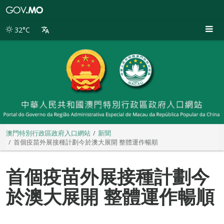
澳
門
特
32°C
別
行
政
區
政
府
入
口
網
站
澳門特別行政區政府入口網站
新聞
首個疫苗外展接種計劃今於澳大展開 整體運作暢順
首個疫苗外展接種計劃今
於澳大展開 整體運作暢順