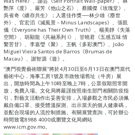
Was Here》、謝芸《Self Portrait Wall-paper》、林
艷萍《度》、嚴芳《他山之石》、蔡國傑《玫瑰堂》、
吳省奇《纏存共生》；入選佳作獎──林少雄《塵世
外》、官宏滔《減風景－Minus Landscapes》、張凱
儀《Everyone has Their Own Truth》、楊美靜《失落
空間》、胡顯龍《共融系列 I》、甘曉君《五感五味 情
繫苦甘》、李嘉瑩《聚》、王帆《多彩澳門》、João
Miguel Vieira Santos de Barros《Brumas de
Macau》、謝智源《遊》。
“澳門視覺藝術聯展”將於4月30日至6月13日在澳門當代
藝術中心．海事工房1號及市政牧場舊址（牛房）展
出，開放時間為上午10時至晚上7時，公眾假期照常開
放，免費入場。文化局將嚴謹按照衛生部門相關防疫指
引，對藝文活動作出妥善安排，入場參觀之市民必須佩
戴自備口罩、接受體溫探測、出示當天的個人健康碼，
並配合現場的人流控制措施。有關展覽查詢，可於辦公
時間致電8988 4000或瀏覽文化局網站
www.icm.gov.mo。