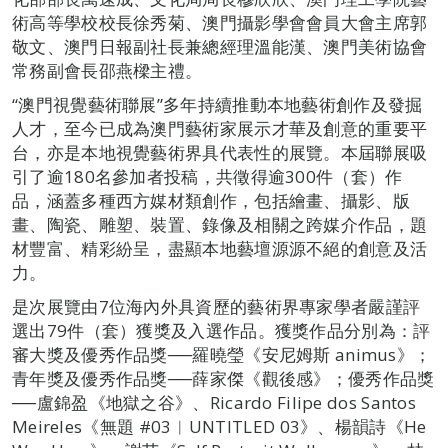
術高等學校校長徐秀菊、澳門攝影學會會員大會主席郭
敬文、澳門日報副社長兼總經理溫能漢、澳門美術協會
常務副會長邵燕樑主禮。
“澳門視覺藝術聯展”多年持續推動本地藝術創作及發掘
人才，至今已成為澳門藝術家展示才華及創意的重要平
台，亦是本地視覺藝術界具代表性的展覽。本屆聯展吸
引了逾180名參加者投稿，共徵得逾300件（套）作
品，涵蓋多種西方媒材類創作，包括繪畫、攝影、版
畫、陶瓷、雕塑、裝置、錄像及相關之跨媒介作品，題
材豐富、精彩紛呈，盡顯本地藝壇源源不絕的創意及活
力。
是次展覽由7位海內外具資歷的藝術界專家學者嚴謹評
選出79件（套）獲獎及入選作品。獲獎作品分別為：評
審大獎及優秀作品獎──羅曉瑩《安尼姆斯 animus》；
青年獎及優秀作品獎──薛家傑《觀後感》；優秀作品獎
──盧錦盈《地獄之谷》、Ricardo Filipe dos Santos
Meireles《無題 #03︱UNTITLED 03》、楊韻詩《He