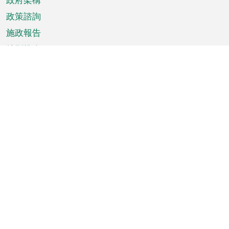
政策諮詢
施政報告
特別推介
澳門資訊
天氣
交通
公眾假期
文娛康體
城市資訊
澳門便覽
統計數字
公佈告示