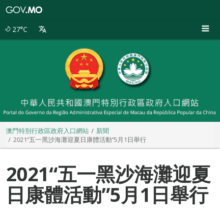
澳
門
特
27°C
別
行
政
區
政
府
入
口
網
站
澳門特別行政區政府入口網站
新聞
2021“五一黑沙海灘迎夏日康體活動”5月1日舉行
2021“五一黑沙海灘迎夏
日康體活動”5月1日舉行