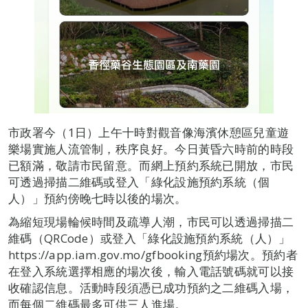
市政署今（1日）上午十時對觀音像海濱休憩區兒童遊
樂場實施人流管制，秩序良好。今日黃昏六時前的時段
已額滿，敬請市民留意。而網上預約系統已開放，市民
可透過掃描二維碼或登入「綠化設施預約系統（個
人）」預約傍晚七時以後的場次。
為縮短現場輪候時間及疏導人潮，市民可以透過掃描二
維碼（QRCode）或登入「綠化設施預約系統（人）」
https://app.iam.gov.mo/gfbooking預約場次。預約者
在登入系統選擇相應的場次後，輸入電話號碼就可以接
收確認信息。活動時段須憑已成功預約之二維碼入場，
而每個二維碼最多可供三人進場。