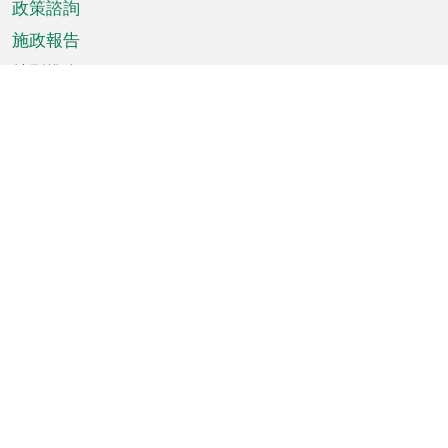
政策諮詢
施政報告
特別推介
澳門資訊
天氣
交通
公眾假期
文娛康體
城市資訊
澳門便覽
統計數字
公佈告示