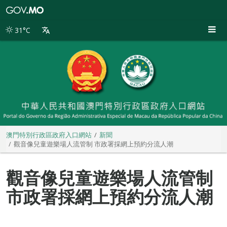
澳
門
特
31°C
別
行
政
區
政
府
入
口
網
站
澳門特別行政區政府入口網站
新聞
觀音像兒童遊樂場人流管制 市政署採網上預約分流人潮
觀音像兒童遊樂場人流管制
市政署採網上預約分流人潮