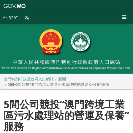
澳
門
特
32°C
別
行
政
區
政
府
入
口
網
站
澳門特別行政區政府入口網站
新聞
5間公司競投“澳門跨境工業區污水處理站的營運及保養”服務
5間公司競投“澳門跨境工業
區污水處理站的營運及保養”
服務