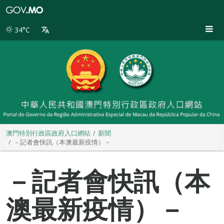
澳
門
特
34°C
別
行
政
區
政
府
入
口
網
站
澳門特別行政區政府入口網站
新聞
－記者會快訊（本澳最新疫情）－
－記者會快訊（本
澳最新疫情）－