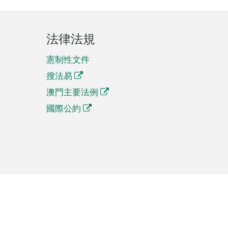
法律法規
憲制性文件
搜法易
澳門主要法例
國際公約