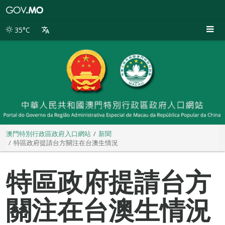
澳
門
特
35°C
別
行
政
區
政
府
入
口
網
站
澳門特別行政區政府入口網站
新聞
特區政府提請台方關注在台澳生情況
特區政府提請台方
關注在台澳生情況