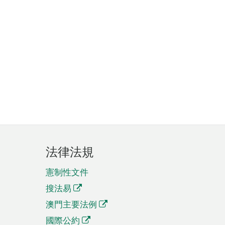
法律法規
憲制性文件
搜法易
澳門主要法例
國際公約