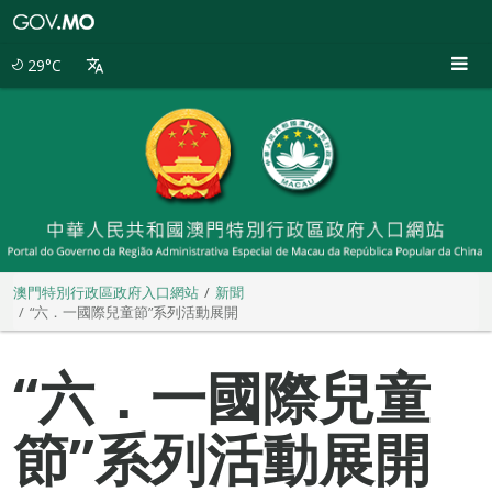
澳
門
特
29°C
別
行
政
區
政
府
入
口
網
站
澳門特別行政區政府入口網站
新聞
“六．一國際兒童節”系列活動展開
“六．一國際兒童
節”系列活動展開