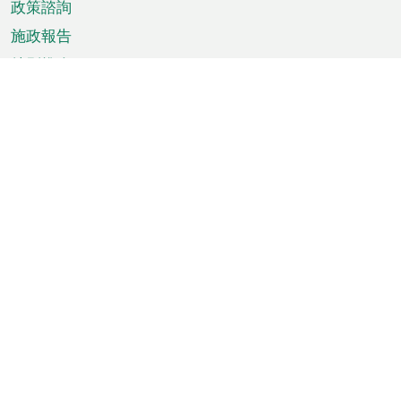
政策諮詢
施政報告
特別推介
澳門資訊
天氣
交通
公眾假期
文娛康體
城市資訊
澳門便覽
統計數字
公佈告示