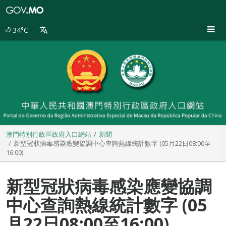
澳
門
特
34°C
別
行
政
區
政
府
入
口
網
站
澳門特別行政區政府入口網站
新聞
新型冠狀病毒感染應變協調中心查詢熱線統計數字 (05月22日08:00至
16:00)
新型冠狀病毒感染應變協調
中心查詢熱線統計數字 (05
月22日08:00至16:00)