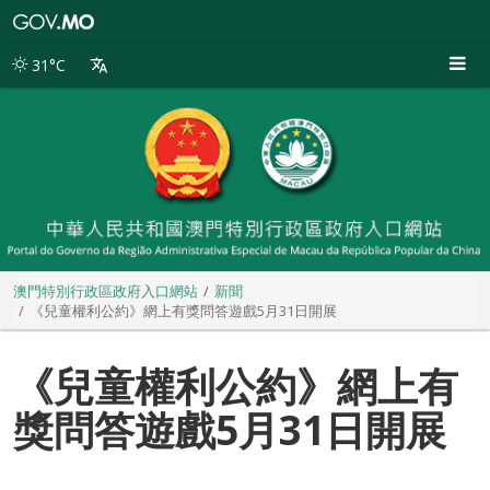
澳
門
特
31°C
別
行
政
區
政
府
入
口
網
站
澳門特別行政區政府入口網站
新聞
《兒童權利公約》網上有獎問答遊戲5月31日開展
《兒童權利公約》網上有
獎問答遊戲5月31日開展