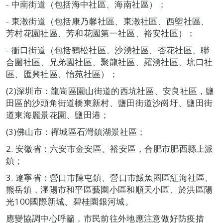
- 中南街道（包括海中社區、海南社區）；
- 東漖街道（包括康乃馨社區、東漖社區、西塱社區、
芳村花園社區、芳和花園第一社區、裕安社區）；
- 衝口街道（包括鶴松社區、沙湧社區、杏花社區、聯
合圍社區、兄弟園社區、聚龍社區、羅湧社區、坑口社
區、匯興社區、怡苑社區）；
(2)深圳市：龍崗區園山街道的西坑社區、安良社區，鹽
田區的沙頭角街道橋東新村、鹽田街道沙崗圩、鹽田街
道東海麗景花園、鹽田港；
(3)佛山市：禪城區石灣鎮湖景社區；
2. 安徽省：六安市金安區、裕安區，合肥市肥西縣上派
鎮；
3. 遼寧省：營口市陳屯鎮、營口市鮁魚圈區紅海社區、
熊岳鎮，瀋陽市和平區藝園小區和順天小區、於洪區陽
光100國際新城、碧桂園銀河城。
應變協調中心呼籲，市民前往外地應注意做好防疫措