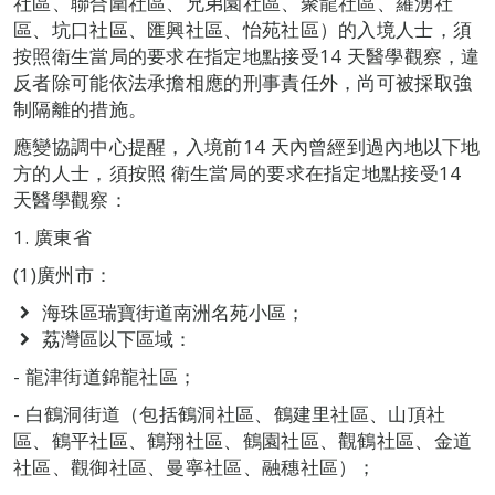
社區、聯合圍社區、兄弟園社區、聚龍社區、羅湧社
區、坑口社區、匯興社區、怡苑社區）的入境人士，須
按照衛生當局的要求在指定地點接受14 天醫學觀察，違
反者除可能依法承擔相應的刑事責任外，尚可被採取強
制隔離的措施。
應變協調中心提醒，入境前14 天內曾經到過內地以下地
方的人士，須按照 衛生當局的要求在指定地點接受14
天醫學觀察：
1. 廣東省
(1)廣州市：
海珠區瑞寶街道南洲名苑小區；
荔灣區以下區域：
- 龍津街道錦龍社區；
- 白鶴洞街道（包括鶴洞社區、鶴建里社區、山頂社
區、鶴平社區、鶴翔社區、鶴園社區、觀鶴社區、金道
社區、觀御社區、曼寧社區、融穗社區）；