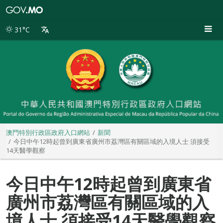
澳
門
特
31°C
別
行
政
區
政
府
入
口
網
站
澳門特別行政區政府入口網站
新聞
今日中午12時起曾到廣東省廣州市荔灣區有關區域的入境人士 須接受
14天醫學觀察
今日中午12時起曾到廣東省
廣州市荔灣區有關區域的入
境人士 須接受14天醫學觀察