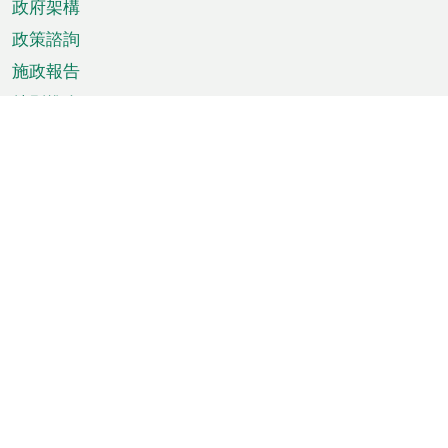
政府架構
政策諮詢
施政報告
特別推介
澳門資訊
天氣
交通
公眾假期
文娛康體
城市資訊
澳門便覽
統計數字
公佈告示