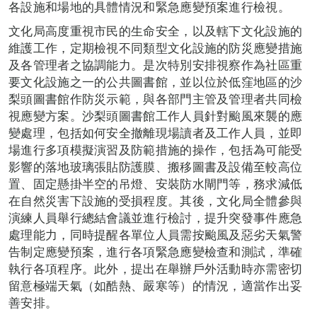
各設施和場地的具體情況和緊急應變預案進行檢視。
文化局高度重視市民的生命安全，以及轄下文化設施的
維護工作，定期檢視不同類型文化設施的防災應變措施
及各管理者之協調能力。是次特別安排視察作為社區重
要文化設施之一的公共圖書館，並以位於低窪地區的沙
梨頭圖書館作防災示範，與各部門主管及管理者共同檢
視應變方案。沙梨頭圖書館工作人員針對颱風來襲的應
變處理，包括如何安全撤離現場讀者及工作人員，並即
場進行多項模擬演習及防範措施的操作，包括為可能受
影響的落地玻璃張貼防護膜、搬移圖書及設備至較高位
置、固定懸掛半空的吊燈、安裝防水閘門等，務求減低
在自然災害下設施的受損程度。其後，文化局全體參與
演練人員舉行總結會議並進行檢討，提升突發事件應急
處理能力，同時提醒各單位人員需按颱風及惡劣天氣警
告制定應變預案，進行各項緊急應變檢查和測試，準確
執行各項程序。此外，提出在舉辦戶外活動時亦需密切
留意極端天氣（如酷熱、嚴寒等）的情況，適當作出妥
善安排。