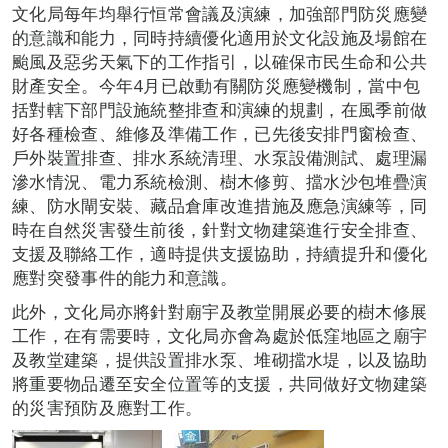
文化局每年均舉行恒常會議及演練，加強部門防災應變
的意識和能力，同時持續優化適用於文化設施及場館在
颱風及惡劣天氣下的工作指引，以確保市民生命和公共
財產安全。今年4月已啟動有關防災應變機制，當中包
括對轄下部門設施統整排查和演練的規劃，在風季前做
好各種檢查、維修及準備工作，已先後安排門窗檢查、
戶外裝置排查、排水系統清理、水泵設備測試、處理漏
滲水情況、電力系統檢測、樹木修剪、擋水沙包堆疊演
練、防水閘安裝、藏品倉庫改進措施及應急演練等，同
時在自然災害發生前後，針對文物建築進行安全排查、
支援及聯絡工作，適時提供支援協助，持續提升和優化
應對突發事件的能力和意識。
此外，文化局亦將針對廟宇及教堂開展必要的樹木修展
工作，在有需要時，文化局亦會為處於低窪地區之廟宇
及教堂建築，提供設置排水泵、堆砌擋水堤，以及協助
將重要物品遷至安全位置等的支援，共同做好文物建築
的災害預防及應對工作。