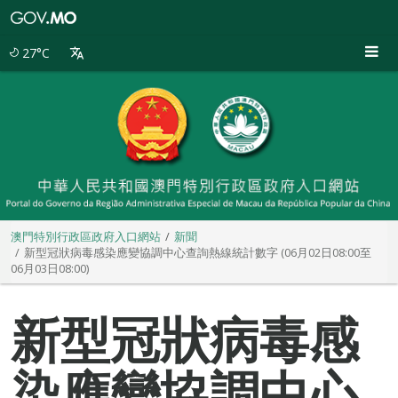
澳
門
特
27°C
別
行
政
區
政
府
入
口
網
站
澳門特別行政區政府入口網站
新聞
新型冠狀病毒感染應變協調中心查詢熱線統計數字 (06月02日08:00至
06月03日08:00)
新型冠狀病毒感
染應變協調中心