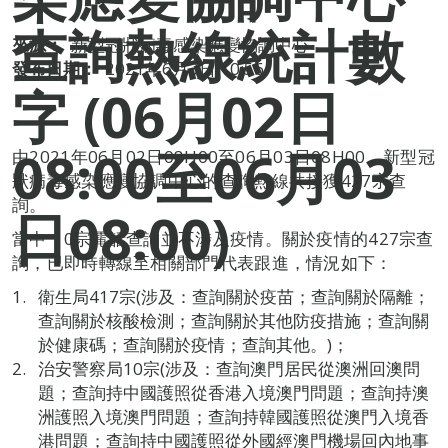
查詢熱線統計數
來源：
新型冠狀病毒感染應變協調中心
發布日期：
2021年6月3日 10:56
字 (06月02日
08:00至06月03
由2021年06月02日08H00至06月03日08H00，新型冠
狀病毒感染應變協調中心的查詢熱線共接獲427宗查
詢。
日08:00)
當中，0宗電話查詢並不涉及疫情。關於疫情的427宗查
詢，已即時轉線至相關部門代表跟進，情況如下：
衛生局417宗(涉及：查詢關於疫苗；查詢關於隔離；
查詢關於核酸檢測；查詢關於其他防疫措施；查詢關
於健康碼；查詢關於疫情；查詢其他。)；
治安警察局10宗(涉及：查詢澳門居民從澳洲回澳問
題；查詢持中國護照從香港入境澳門問題；查詢持澳
洲護照入境澳門問題；查詢持韓國護照從澳門入境香
港問題；查詢持中國護照從外國經澳門機場回內地事