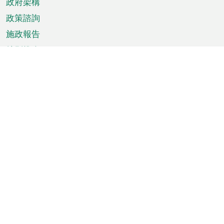
政府架構
政策諮詢
施政報告
特別推介
澳門資訊
天氣
交通
公眾假期
文娛康體
城市資訊
澳門便覽
統計數字
公佈告示