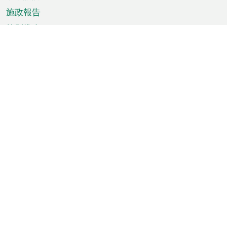
施政報告
特別推介
澳門資訊
天氣
交通
公眾假期
文娛康體
城市資訊
澳門便覽
統計數字
公佈告示
新聞