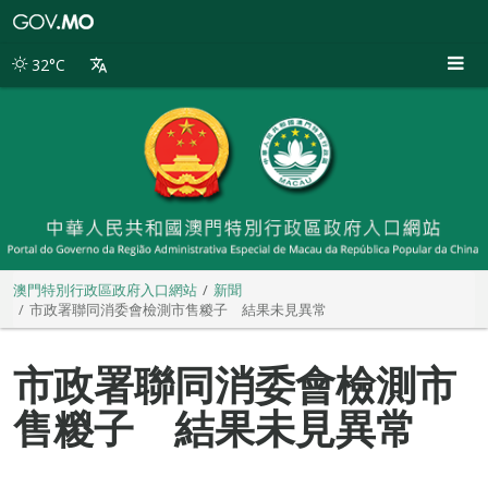
澳
門
特
32°C
別
行
政
區
政
府
入
口
網
站
澳門特別行政區政府入口網站
新聞
市政署聯同消委會檢測市售糉子 結果未見異常
市政署聯同消委會檢測市
售糉子 結果未見異常