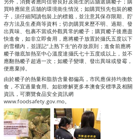
另外，消費者應向信譽良好及衛生的店舖選購糉子；購
買時應留意店舖的環境衛生情況；如購買預先包裝的糉
子，須仔細閱讀包裝上的標籤，並注意其保存限期、貯
存方法及生產商等資料；切勿購買來歷不明、過期、發
出異味、包裹不當或外觀異常的糉子；購買糉子後應盡
快進食，如非立即食用，應將糉子放置於攝氏五度以下
的雪櫃內，並謹記“上熟下生”的存放原則；進食前應將
糉子徹底加熱至中心溫度達攝氏七十五度或以上，並不
應翻熱糉子超過一次；如糉子變壞、發出異味或發霉，
便應棄掉。
由於糉子的熱量和脂肪含量都偏高，市民應保持均衡飲
食，不宜過量食用。如欲瞭解更多本澳食安標準及相關
資訊，可瀏覽食品安全資訊網
www.foodsafety.gov.mo。