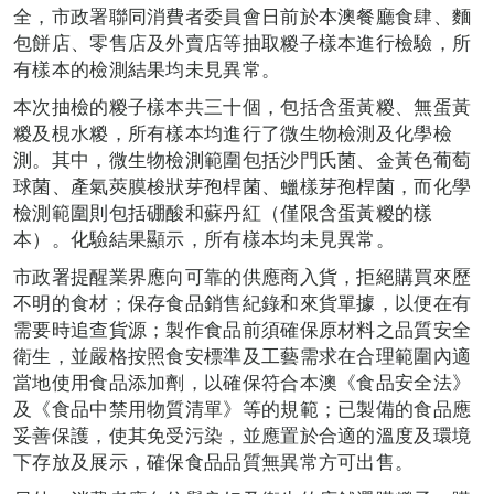
全，市政署聯同消費者委員會日前於本澳餐廳食肆、麵
包餅店、零售店及外賣店等抽取糉子樣本進行檢驗，所
有樣本的檢測結果均未見異常。
本次抽檢的糉子樣本共三十個，包括含蛋黃糉、無蛋黃
糉及梘水糉，所有樣本均進行了微生物檢測及化學檢
測。其中，微生物檢測範圍包括沙門氏菌、金黃色葡萄
球菌、產氣莢膜梭狀芽孢桿菌、蠟樣芽孢桿菌，而化學
檢測範圍則包括硼酸和蘇丹紅（僅限含蛋黃糉的樣
本）。化驗結果顯示，所有樣本均未見異常。
市政署提醒業界應向可靠的供應商入貨，拒絕購買來歷
不明的食材；保存食品銷售紀錄和來貨單據，以便在有
需要時追查貨源；製作食品前須確保原材料之品質安全
衛生，並嚴格按照食安標準及工藝需求在合理範圍內適
當地使用食品添加劑，以確保符合本澳《食品安全法》
及《食品中禁用物質清單》等的規範；已製備的食品應
妥善保護，使其免受污染，並應置於合適的溫度及環境
下存放及展示，確保食品品質無異常方可出售。