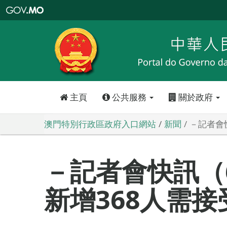
澳
門
特
別
行
政
區
政
府
入
口
網
站
主頁
公共服務
關於政府
澳門特別行政區政府入口網站
新聞
－記者會快
－記者會快訊（6
新增368人需