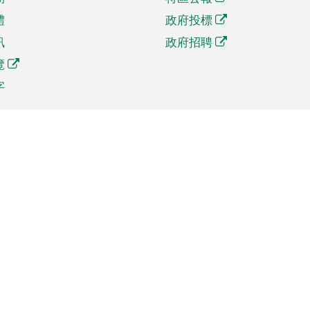
體
政府投標
訊
政府招聘
覽
字
及貿易
相關連結
資
手機應用程式目錄
貿會展
社交媒體目錄
商機和服務
專題網站目錄
訊
RSS訂閱目錄
權
表格下載