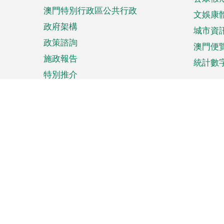
澳門特別行政區公共行政
文娛康
政府架構
城市資
政策諮詢
澳門便
施政報告
統計數
特別推介
來澳旅遊
商務
計劃行程
貿易投
觀光
澳門經
娛樂消閒
中小企
購物
市場資
節日盛事
知識產
網
網
頁