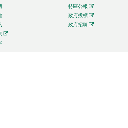
期
特區公報
體
政府投標
訊
政府招聘
覽
字
及貿易
相關連結
資
手機應用程式目錄
貿會展
社交媒體目錄
商機和服務
專題網站目錄
訊
RSS訂閱目錄
權
表格下載