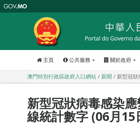
澳
門
特
別
行
政
區
政
府
入
口
網
站
主頁
公共服務
關於政府
澳門特別行政區政府入口網站
新聞
新型冠狀病
新型冠狀病毒感染應
線統計數字 (06月15日0