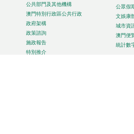
公共部門及其他機構
公眾假
澳門特別行政區公共行政
文娛康
政府架構
城市資
政策諮詢
澳門便
施政報告
統計數
特別推介
來澳旅遊
商務
計劃行程
貿易投
觀光
澳門經
娛樂消閒
中小企
購物
市場資
節日盛事
知識產