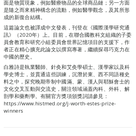
面是物質現象，例如醫療物品的全球商品鏈；另一方面
是隨之而來精神構念的流動，例如醫學觀念，及其所形
成的新復合結構。
這篇論文也被譯成中文發表，刊登在《國際漢學研究通
訊》（2020年）上。目前，在聯合國教科文組織的子委
員會教育和研究小組委員會世界記憶項目的支援下，作
者正在精心擴充此論文以撰寫專著，繼續探尋巧克力在
中國的歷史。
白雅詩是執業醫師、針灸和艾灸學碩士、漢學家以及科
學史博士，並貫通這些訓練，沉潛於東、西不同語種史
料之中，探究晚期帝制中國滿、蒙、漢人與耶穌會士的
文化交叉互動與交流史，關注領域涵蓋內科、外科、解
剖學和藥劑學。有關官方獎項頒獎詞請參見：
https://www.histmed.org/j-worth-estes-prize-
winners