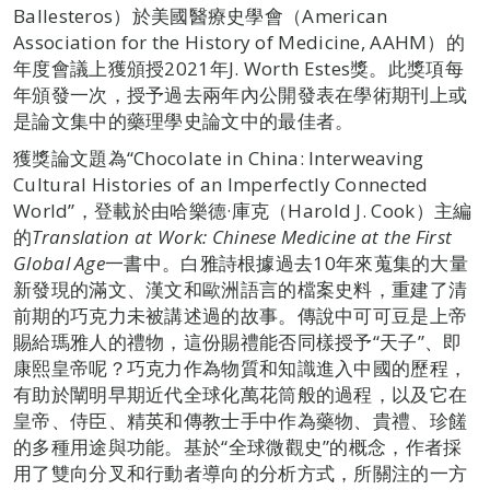
Ballesteros）於美國醫療史學會（American
Association for the History of Medicine, AAHM）的
年度會議上獲頒授2021年J. Worth Estes獎。此獎項每
年頒發一次，授予過去兩年內公開發表在學術期刊上或
是論文集中的藥理學史論文中的最佳者。
獲獎論文題為“Chocolate in China: Interweaving
Cultural Histories of an Imperfectly Connected
World”，登載於由哈樂德·庫克（Harold J. Cook）主編
的
Translation at Work: Chinese Medicine at the First
Global Age
一書中。白雅詩根據過去10年來蒐集的大量
新發現的滿文、漢文和歐洲語言的檔案史料，重建了清
前期的巧克力未被講述過的故事。傳說中可可豆是上帝
賜給瑪雅人的禮物，這份賜禮能否同樣授予“天子”、即
康熙皇帝呢？巧克力作為物質和知識進入中國的歷程，
有助於闡明早期近代全球化萬花筒般的過程，以及它在
皇帝、侍臣、精英和傳教士手中作為藥物、貴禮、珍饈
的多種用途與功能。基於“全球微觀史”的概念，作者採
用了雙向分叉和行動者導向的分析方式，所關注的一方