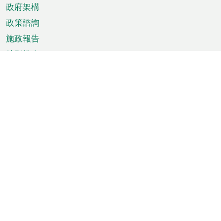
政府架構
政策諮詢
施政報告
特別推介
澳門資訊
天氣
交通
公眾假期
文娛康體
城市資訊
澳門便覽
統計數字