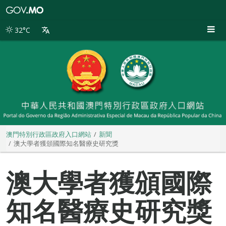
澳
門
特
32°C
別
行
政
區
政
府
入
口
網
站
澳門特別行政區政府入口網站
新聞
澳大學者獲頒國際知名醫療史研究獎
澳大學者獲頒國際
知名醫療史研究獎