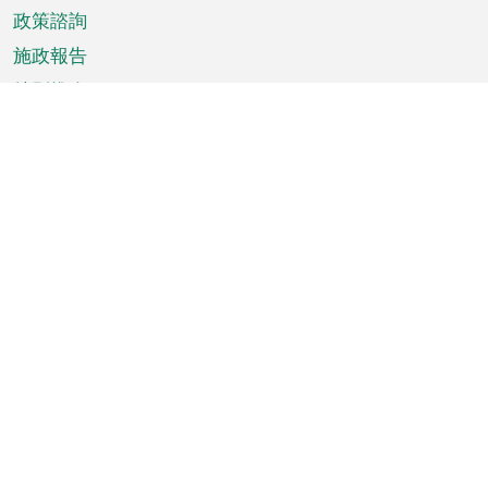
政策諮詢
施政報告
特別推介
澳門資訊
天氣
交通
公眾假期
文娛康體
城市資訊
澳門便覽
統計數字
公佈告示