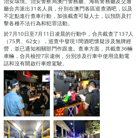
治安環境。治安警察局澳門警務廳、海島警務廳及交通
廳合共派出31名人員，分別在澳門各區巡查酒吧，以及
不定點進行查車行動，加強截查可疑人士，以預防及打
擊各種不法行為和犯罪活動。
於7月10日至7月11日凌晨的行動中，合共截查了137人
（75男、62女），巡查中發現1間酒吧懷疑涉及無牌經
營，並已通知相關部門作跟進。查車方面，共截查36輛
車輛，合共檢控7宗違例，分別涉及行車中使用流動電
話和沒有開啟行車燈駕駛。