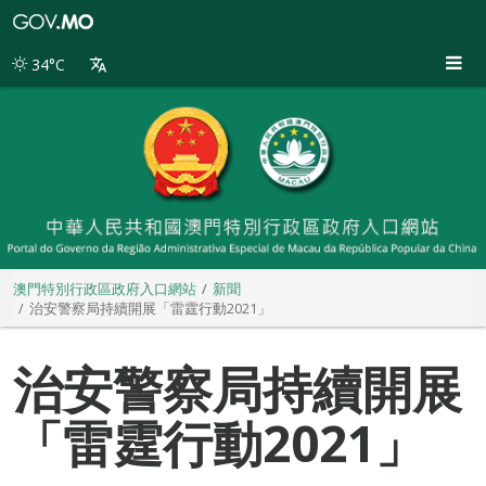
澳
門
特
34°C
別
行
政
區
政
府
入
口
網
站
澳門特別行政區政府入口網站
新聞
治安警察局持續開展「雷霆行動2021」
治安警察局持續開展
「雷霆行動2021」