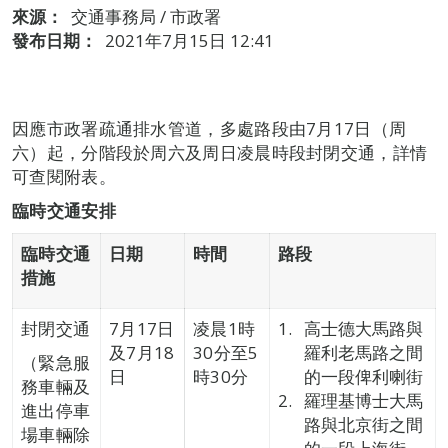
來源：
交通事務局 / 市政署
發布日期：
2021年7月15日 12:41
因應市政署疏通排水管道，多處路段由7月17日（周
六）起，分階段於周六及周日凌晨時段封閉交通，詳情
可查閱附表。
臨時交通安排
臨時交通
日期
時間
路段
措施
封閉交通
7月17日
凌晨1時
高士德大馬路與
及7月18
30分至5
羅利老馬路之間
（緊急服
日
時30分
的一段俾利喇街
務車輛及
羅理基博士大馬
進出停車
路與北京街之間
場車輛除