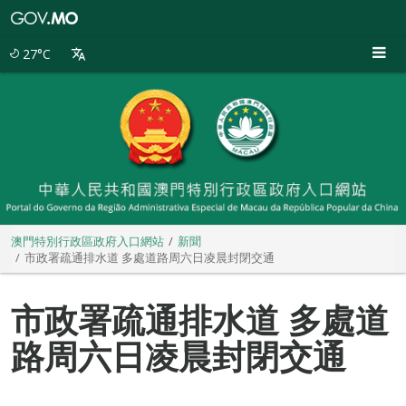
澳
門
特
27°C
別
行
政
區
政
府
入
口
網
站
澳門特別行政區政府入口網站
新聞
市政署疏通排水道 多處道路周六日凌晨封閉交通
市政署疏通排水道 多處道
路周六日凌晨封閉交通