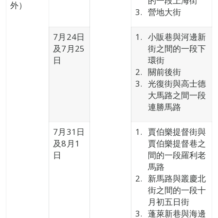
的一段上海街
外）
營地大街
7月24日
小販巷與河邊新
及7月25
街之間的一段下
日
環街
關前後街
光復街與高士德
大馬路之間一段
連勝馬路
7月31日
賈伯樂提督街與
及8月1
賈伯樂提督巷之
日
間的一段羅利老
馬路
新馬路與叢慶北
街之間的一段十
月初五日街
蓬萊新巷與海邊