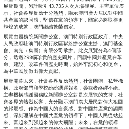
展覽期間，累計吸引43,735人次入場觀展。主辦單位表
示，社會各界反應十分熱烈，顯示澳門廣大居民對中國
共產黨的認同感，堅信在黨的領導下，國家必將取得更
輝煌的成就，澳門繼續繁榮穩定。
展覽由國務院新聞辦公室、澳門特別行政區政府、中央
人民政府駐澳門特別行政區聯絡辦公室主辦，澳門基金
會、南光（集團）有限公司承辦。此次展覽分為4個部
分，透過298幅珍貴的歷史圖片，回顧中國共產黨在革
命、建設、改革各個歷史時期，始終牢記初心和使命，
為中華民族做出偉大貢獻。
展覽開幕以來，社會各界反應熱烈，社會團體、私營機
構、政府部門和學校紛紛踴躍報名，參觀者絡繹不絶。
主辦機構感謝國務院新聞辦公室對是次展覽的支持，社
會各界的熱烈反響，充分顯示澳門廣大居民對偉大祖國
的歸屬感、作為中國人的自豪感、對中國共產黨的認同
感，深刻理解在中國共產黨的領導下，中國人民從站起
來、富起來到强起來的偉大飛躍；未來，在黨的領導