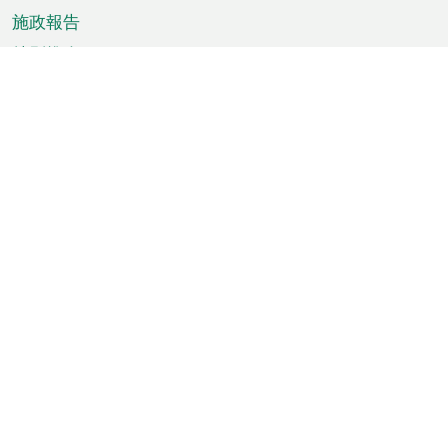
施政報告
特別推介
澳門資訊
天氣
交通
公眾假期
文娛康體
城市資訊
澳門便覽
統計數字
公佈告示
新聞