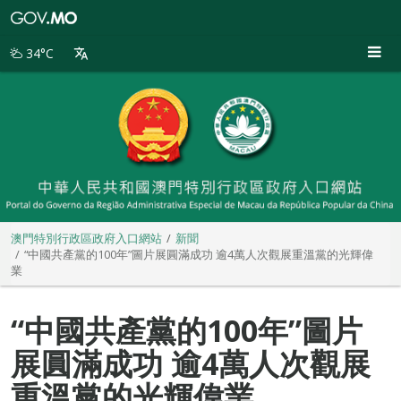
澳
門
特
34°C
別
行
政
區
政
府
入
口
網
站
澳門特別行政區政府入口網站
新聞
“中國共產黨的100年”圖片展圓滿成功 逾4萬人次觀展重溫黨的光輝偉
業
“中國共產黨的100年”圖片
展圓滿成功 逾4萬人次觀展
重溫黨的光輝偉業