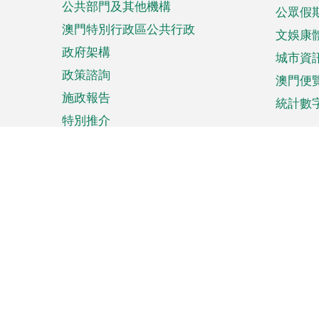
公共部門及其他機構
公眾假
澳門特別行政區公共行政
文娛康
政府架構
城市資
政策諮詢
澳門便
施政報告
統計數
特別推介
來澳旅遊
商務
計劃行程
貿易投
觀光
澳門經
娛樂消閒
中小企
購物
市場資
節日盛事
知識產