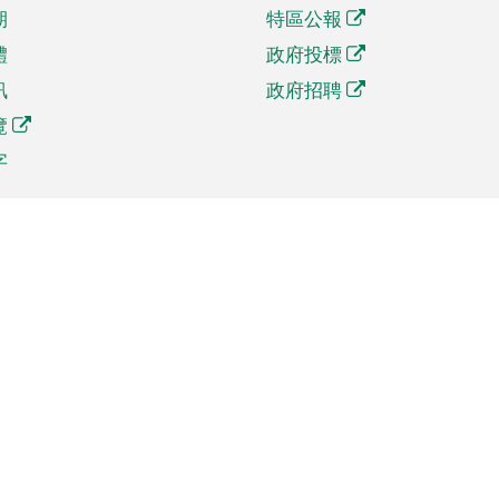
期
特區公報
體
政府投標
訊
政府招聘
覽
字
及貿易
相關連結
資
手機應用程式目錄
貿會展
社交媒體目錄
商機和服務
專題網站目錄
訊
RSS訂閱目錄
權
表格下載