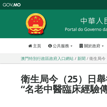
澳
門
特
別
行
政
區
政
府
入
口
網
站
主頁
公共服務
關於政府
澳門特別行政區政府入口網站
新聞
衛生局今
衛生局今（25）日舉
“名老中醫臨床經驗