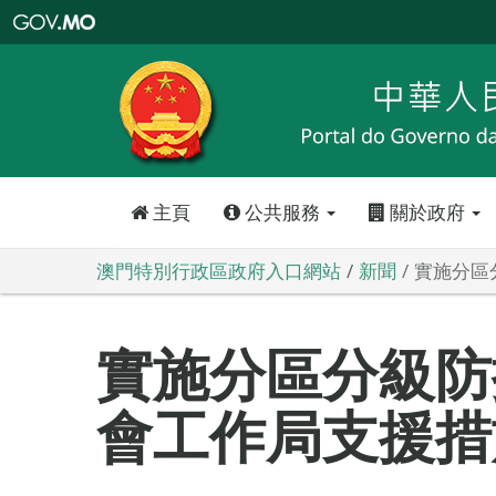
澳
門
特
別
行
政
區
政
府
入
口
網
站
主頁
公共服務
關於政府
澳門特別行政區政府入口網站
新聞
實施分區
實施分區分級防
會工作局支援措