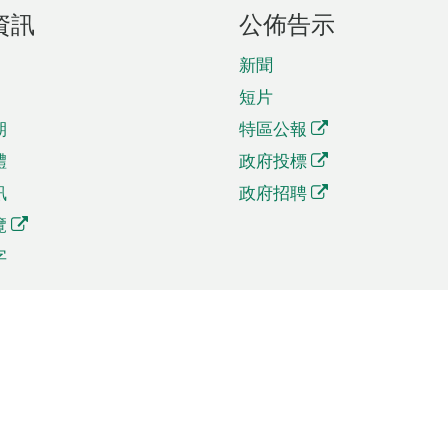
資訊
公佈告示
新聞
短片
期
特區公報
體
政府投標
訊
政府招聘
覽
字
及貿易
相關連結
資
手機應用程式目錄
貿會展
社交媒體目錄
商機和服務
專題網站目錄