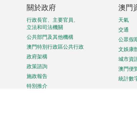
頁
關於政府
澳門
腳
菜
行政長官、主要官員、
天氣
立法和司法機關
單
交通
公共部門及其他機構
公眾假
澳門特別行政區公共行政
文娛康
政府架構
城市資
政策諮詢
澳門便
施政報告
統計數
特別推介
來澳旅遊
商務
計劃行程
貿易投
觀光
澳門經
娛樂消閒
中小企