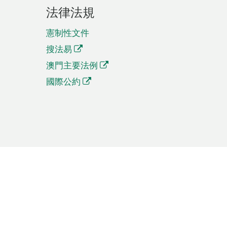
法律法規
憲制性文件
搜法易
澳門主要法例
國際公約